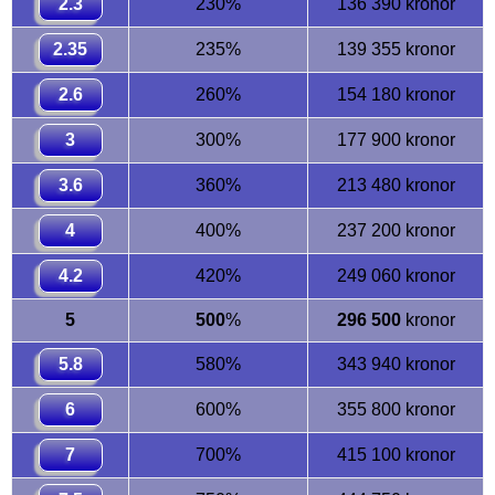
2.3
230%
136 390 kronor
2.35
235%
139 355 kronor
2.6
260%
154 180 kronor
3
300%
177 900 kronor
3.6
360%
213 480 kronor
4
400%
237 200 kronor
4.2
420%
249 060 kronor
5
500
%
296 500
kronor
5.8
580%
343 940 kronor
6
600%
355 800 kronor
7
700%
415 100 kronor