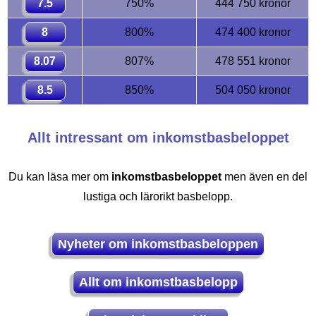
7.5
750%
444 750 kronor
8
800%
474 400 kronor
8.07
807%
478 551 kronor
8.5
850%
504 050 kronor
Allt intressant om inkomstbasbeloppet
Du kan läsa mer om
inkomstbasbeloppet
men även en del
lustiga och lärorikt basbelopp.
Nyheter om inkomstbasbeloppen
Allt om inkomstbasbelopp