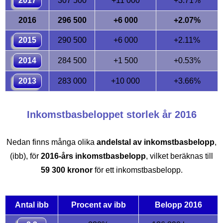
2017
307 500
+11 000
+3.71%
2016
296 500
+6 000
+2.07%
2015
290 500
+6 000
+2.11%
2014
284 500
+1 500
+0.53%
2013
283 000
+10 000
+3.66%
Inkomstbasbeloppet storlek år 2016
Nedan finns många olika
andelstal av inkomstbasbelopp
,
(ibb), för
2016-års inkomstbasbelopp
, vilket beräknas till
59 300 kronor
för ett inkomstbasbelopp.
Antal ibb
Procent av ibb
Belopp 2016