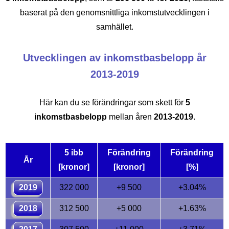
baserat på den genomsnittliga inkomstutvecklingen i
samhället.
Utvecklingen av inkomstbasbelopp år
2013-2019
Här kan du se förändringar som skett för
5
inkomstbasbelopp
mellan åren
2013-2019
.
5 ibb
Förändring
Förändring
År
[kronor]
[kronor]
[%]
2019
322 000
+9 500
+3.04%
2018
312 500
+5 000
+1.63%