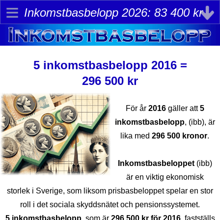
≡
Inkomstbasbelopp 2026: 83 400 kr
5 inkomstbasbelopp 2016 =
296 500 kr
För år
2016
gäller att
5
inkomstbasbelopp
, (ibb), är
lika med
296 500 kronor
.
Inkomstbasbeloppet
(ibb)
är en viktig ekonomisk
storlek i Sverige, som liksom prisbasbeloppet spelar en stor
roll i det sociala skyddsnätet och pensionssystemet.
5 inkomst­basbelopp
, som är
296 500 kr för 2016
, fastställs